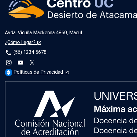
Avda. Vicuña Mackenna 4860, Macul
¿Cómo llegar?
launch
phone
(56) 1234 5678
Políticas de Privacidad
verified_user
launch