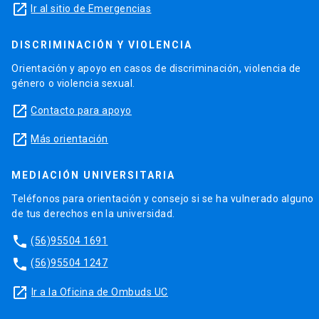
launch
Ir al sitio de Emergencias
DISCRIMINACIÓN Y VIOLENCIA
Orientación y apoyo en casos de discriminación, violencia de
género o violencia sexual.
launch
Contacto para apoyo
launch
Más orientación
MEDIACIÓN UNIVERSITARIA
Teléfonos para orientación y consejo si se ha vulnerado alguno
de tus derechos en la universidad.
phone
(56)95504 1691
phone
(56)95504 1247
launch
Ir a la Oficina de Ombuds UC