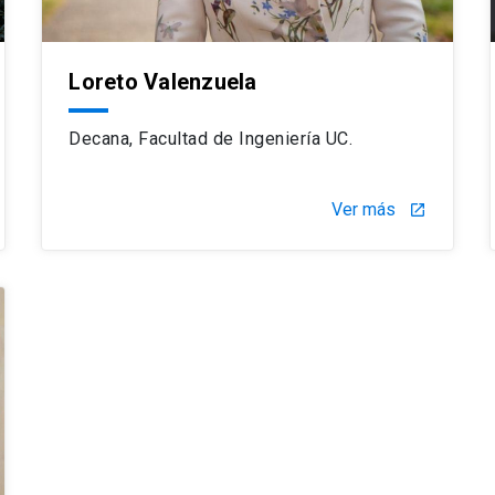
Loreto Valenzuela
Decana, Facultad de Ingeniería UC.
Ver más
launch