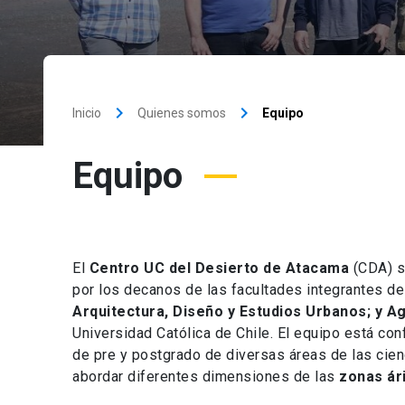
keyboard_arrow_right
keyboard_arrow_right
Inicio
Quienes somos
Equipo
Equipo
El
Centro UC del Desierto de Atacama
(CDA) s
por los decanos de las facultades integrantes d
Arquitectura, Diseño y Estudios Urbanos; y 
Universidad Católica de Chile. El equipo está c
de pre y postgrado de diversas áreas de las cienc
abordar diferentes dimensiones de las
zonas ári