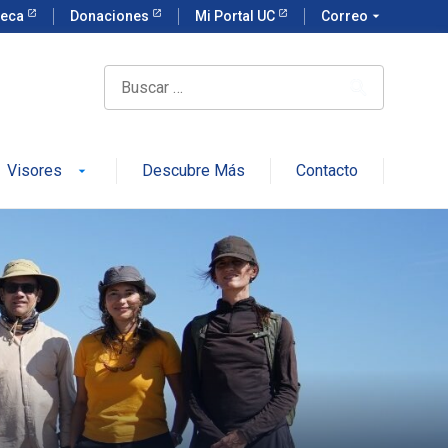
teca
Donaciones
Mi Portal UC
Correo
arrow_drop_down
Visores
Descubre Más
Contacto
arrow_drop_down