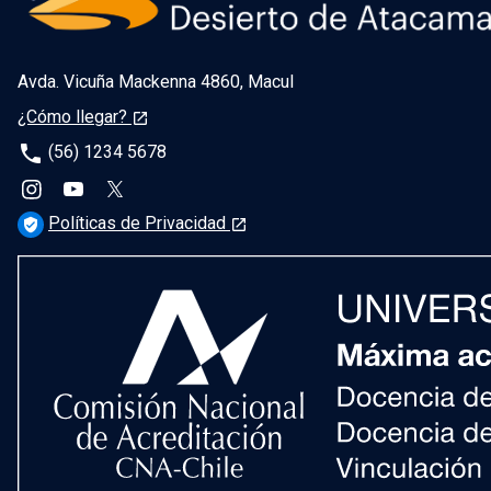
Avda. Vicuña Mackenna 4860, Macul
¿Cómo llegar?
launch
phone
(56) 1234 5678
Políticas de Privacidad
verified_user
launch