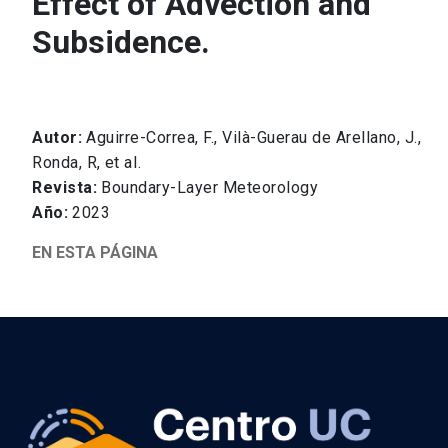
Effect of Advection and
Subsidence.
Centro UC Desierto de Atacama
MEN
Autor:
Aguirre-Correa, F., Vilà-Guerau de Arellano, J.,
Ronda, R, et al.
Revista:
Boundary-Layer Meteorology
Año:
2023
EN ESTA PÁGINA