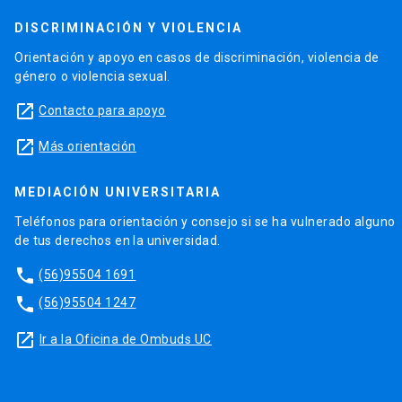
DISCRIMINACIÓN Y VIOLENCIA
Orientación y apoyo en casos de discriminación, violencia de
género o violencia sexual.
launch
Contacto para apoyo
launch
Más orientación
MEDIACIÓN UNIVERSITARIA
Teléfonos para orientación y consejo si se ha vulnerado alguno
de tus derechos en la universidad.
phone
(56)95504 1691
phone
(56)95504 1247
launch
Ir a la Oficina de Ombuds UC