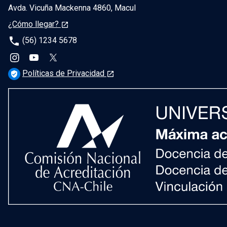
Avda. Vicuña Mackenna 4860, Macul
¿Cómo llegar?
launch
phone
(56) 1234 5678
Políticas de Privacidad
verified_user
launch