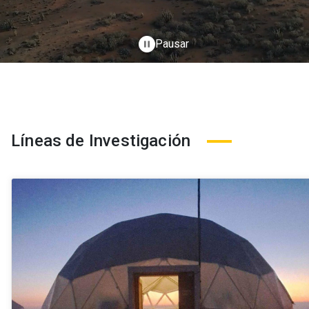
Pausar
pause
Líneas de Investigación