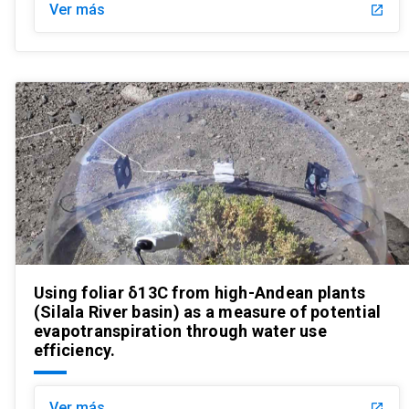
Ver más
launch
Using foliar δ13C from high-Andean plants
(Silala River basin) as a measure of potential
evapotranspiration through water use
efficiency.
Ver más
launch