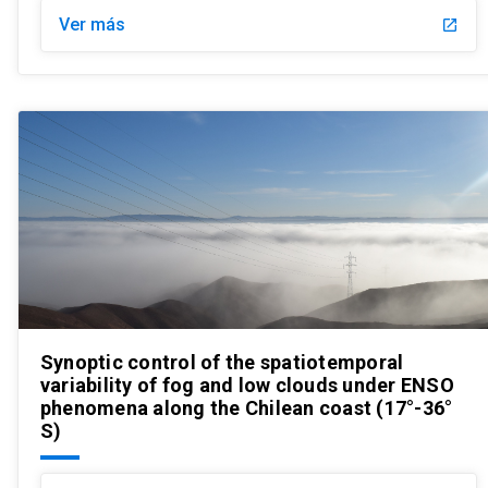
Ver más
launch
Synoptic control of the spatiotemporal
variability of fog and low clouds under ENSO
phenomena along the Chilean coast (17°-36°
S)