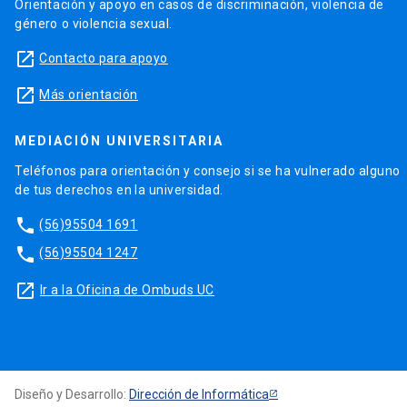
Orientación y apoyo en casos de discriminación, violencia de
género o violencia sexual.
launch
Contacto para apoyo
launch
Más orientación
MEDIACIÓN UNIVERSITARIA
Teléfonos para orientación y consejo si se ha vulnerado alguno
de tus derechos en la universidad.
phone
(56)95504 1691
phone
(56)95504 1247
launch
Ir a la Oficina de Ombuds UC
Diseño y Desarrollo:
Dirección de Informática